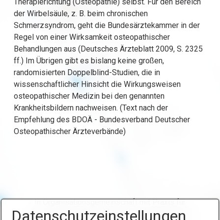
Therapierichtung (Osteopathie) selbst. Für den Bereich
der Wirbelsäule, z. B. beim chronischen
Schmerzsyndrom, geht die Bundesärztekammer in der
Regel von einer Wirksamkeit osteopathischer
Behandlungen aus (Deutsches Ärzteblatt 2009, S. 2325
ff.) Im Übrigen gibt es bislang keine großen,
randomisierten Doppelblind-Studien, die in
wissenschaftlicher Hinsicht die Wirkungsweisen
osteopathischer Medizin bei den genannten
Krankheitsbildern nachweisen. (Text nach der
Empfehlung des BDOÄ - Bundesverband Deutscher
Osteopathischer Ärzteverbände)
In Organisationsgemeinschaft mit
Praxis für
Datenschutzeinstellungen
Osteopathie und Naturheilkunde Kinzel und Simon
.