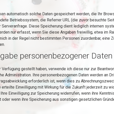
iken automatisch solche Daten gespeichert werden, die Ihr Brows
dete Betriebssystem, die Referrer URL (die zuvor besuchte Sei
r Serveranfrage. Diese Speicherung dient lediglich internen sy
n nur erfasst, wenn Sie diese Angaben freiwillig, etwa im Rah
mich in der Regel nicht bestimmten Personen zuordenbar, eine
en.
rgabe personenbezogener Daten
Verfügung gestellt haben, verwende ich diese nur zur Beantwort
che Administration. Ihre personenbezogenen Daten werden an Dr
agsabwicklung erforderlich ist, wenn dies zu Abrechnungszwecke
e erteilte Einwilligung mit Wirkung für die Zukunft jederzeit zu 
hre Einwilligung zur Speicherung widerrufen, wenn ihre Kenntnis
st oder wenn ihre Speicherung aus sonstigen gesetzlichen Gründe